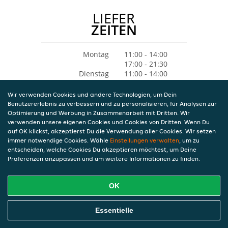
LIEFER
ZEITEN
Montag
11:00 - 14:00
17:00 - 21:30
Dienstag
11:00 - 14:00
17:00 - 21:30
Mittwoch
11:00 - 14:00
Wir verwenden Cookies und andere Technologien, um Dein
17:00 - 21:30
Benutzererlebnis zu verbessern und zu personalisieren, für Analysen zur
Donnerstag
11:00 - 14:00
Optimierung und Werbung in Zusammenarbeit mit Dritten. Wir
17:00 - 21:30
verwenden unsere eigenen Cookies und Cookies von Dritten. Wenn Du
Freitag
11:00 - 14:00
auf OK klickst, akzeptierst Du die Verwendung aller Cookies. Wir setzen
immer notwendige Cookies. Wähle
Einstellungen verwalten
17:00 - 21:30
, um zu
entscheiden, welche Cookies Du akzeptieren möchtest, um Deine
Samstag
11:00 - 14:00
Präferenzen anzupassen und um weitere Informationen zu finden.
17:00 - 21:30
Sonntag
11:00 - 14:00
17:00 - 21:30
OK
Essentielle