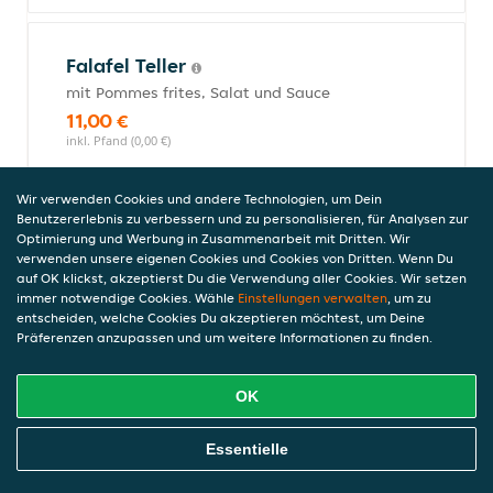
Falafel Teller
mit Pommes frites, Salat und Sauce
11,00 €
inkl. Pfand (0,00 €)
Wir verwenden Cookies und andere Technologien, um Dein
Benutzererlebnis zu verbessern und zu personalisieren, für Analysen zur
Vegetarisches Sandwich
Optimierung und Werbung in Zusammenarbeit mit Dritten. Wir
verwenden unsere eigenen Cookies und Cookies von Dritten. Wenn Du
mit Salat und Sauce
auf OK klickst, akzeptierst Du die Verwendung aller Cookies. Wir setzen
8,00 €
immer notwendige Cookies. Wähle
Einstellungen verwalten
, um zu
inkl. Pfand (0,00 €)
entscheiden, welche Cookies Du akzeptieren möchtest, um Deine
Präferenzen anzupassen und um weitere Informationen zu finden.
Lahmacun
OK
mit Weichkäse, Salat und Sauce
Online Essen Bestellen
Essentielle
9,00 €
inkl. Pfand (0,00 €)